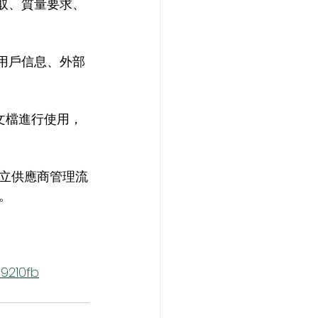
取、質量要求、
用戶信息、外部
文檔進行使用，
立供應商管理流
。
9210fb