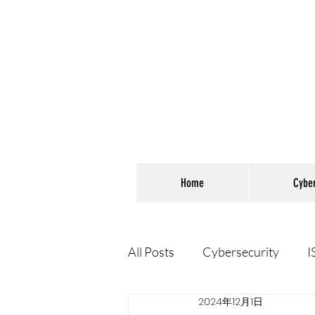
Home
Cybe
All Posts
Cybersecurity
I
2024年12月1日