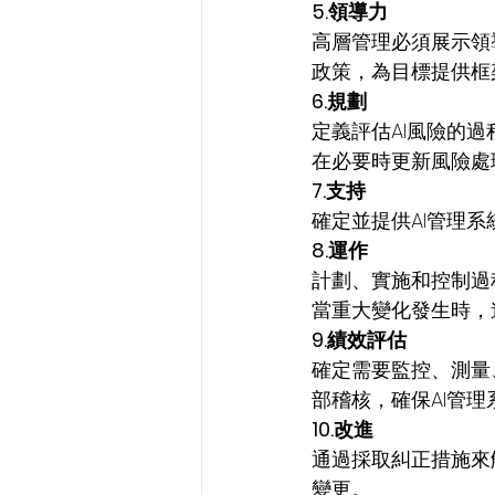
5.領導力
高層管理必須展示領
政策，為目標提供框
6.規劃
定義評估AI風險的
在必要時更新風險處
7.支持
確定並提供AI管理
8.運作
計劃、實施和控制過
當重大變化發生時，
9.績效評估
確定需要監控、測量
部稽核，確保AI管
10.改進
通過採取糾正措施來
變更。