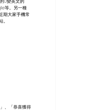
的0變英文的
g1e等。另一種
如近期大家手機常
站。
了」、「恭喜獲得