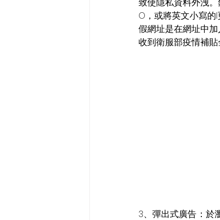
致使隱私資料外洩。
O，或將英文小寫的l更
假網址是在網址中加
收到衛服部疫情補貼
3、彈出式廣告：於