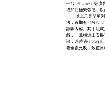
一台 iPhone
增加目標緊張感，以
	以上只是簡單列舉常見手法，在實際的目標式攻擊中，駭客會利用更針對性的內容與手
法，近期有部分You
詐騙內容。其手法就
戲，一旦頻道主安裝
證，以繞過Goog
箱全數更改，致使原