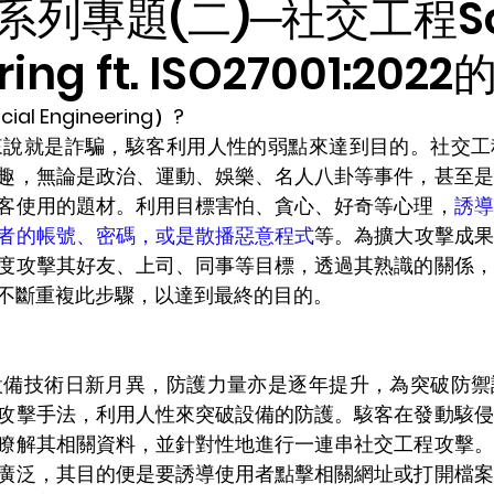
列專題(二)─社交工程Soc
ring ft. ISO27001:20
l Engineering）?
趣，無論是政治、運動、娛樂、名人八卦等事件，甚至是
客使用的題材。利用目標害怕、貪心、好奇等心理，
誘導
者的帳號、密碼，或是散播惡意程式
等。為擴大攻擊成果
度攻擊其好友、上司、同事等目標，透過其熟識的關係，
不斷重複此步驟，以達到最終的目的。
攻擊手法，利用人性來突破設備的防護。駭客在發動駭侵
瞭解其相關資料，並針對性地進行一連串社交工程攻擊。
廣泛，其目的便是要誘導使用者點擊相關網址或打開檔案