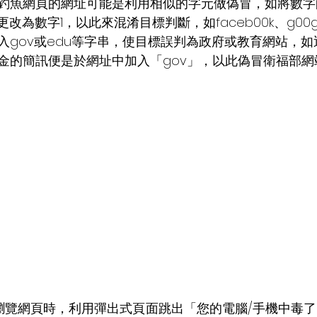
釣魚網頁的網址可能是利用相似的字元做偽冒，如將數字
改為數字1，以此來混淆目標判斷，如faceb00k、g00
入gov或edu等字串，使目標誤判為政府或教育網站，
金的簡訊便是於網址中加入「gov」，以此偽冒衛福部網
瀏覽網頁時，利用彈出式頁面跳出「您的電腦/手機中毒