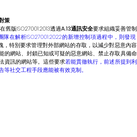
新對策
版ISO27001:2013透過
A.13通訊安全
要求組織妥善管制
團隊在解析ISO27001:2022的新增控制項過程中，則發
塊，特別要求管理對外部網站的存取，以減少對惡意內容
能的網站、封鎖已知或可疑的惡意網站、禁止存取具備命
法資訊的網站等。這些要求
若能貫徹執行，前述所提到利
告等社交工程手段應能被有效克制。