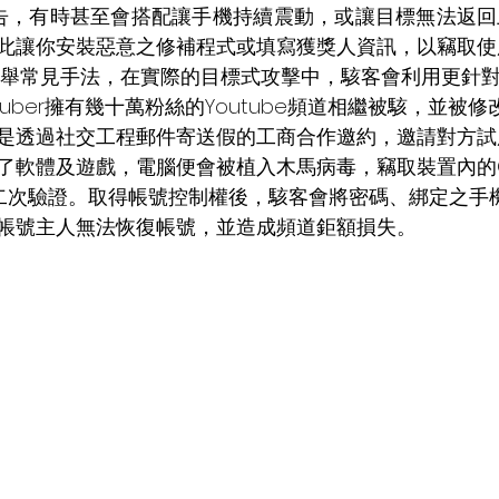
」等廣告，有時甚至會搭配讓手機持續震動，或讓目標無法返
此讓你安裝惡意之修補程式或填寫獲獎人資訊，以竊取使
tuber擁有幾十萬粉絲的Youtube頻道相繼被駭，並被
是透過社交工程郵件寄送假的工商合作邀約，邀請對方試
了軟體及遊戲，電腦便會被植入木馬病毒，竊取裝置內的Go
le二次驗證。取得帳號控制權後，駭客會將密碼、綁定之手
帳號主人無法恢復帳號，並造成頻道鉅額損失。