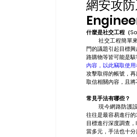
網安攻防系
Enginee
什麼是社交工程（Socia
	社交工程簡單來說就是詐騙，駭客利用人性的弱點來達到目的。社交工程常藉由近期熱
門的議題引起目標興
路購物等皆可能是駭
內容，以此竊取使用
攻擊取得的帳號，再
取信相關內容，且將
常見手法有哪些？
	現今網路防護設備技術日新月異，防護力量亦是逐年提升，為突破防禦設備，社交工程
往往是最容易進行的
目標進行深度調查，
當多元，手法也十分