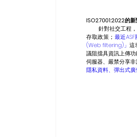
ISO27001:2022的
	針對社交工程，在舊
存取政策；
最近ASF
(Web filtering)」
這
議阻擋具資訊上傳功
伺服器、嚴禁分享非
隱私資料、彈出式廣